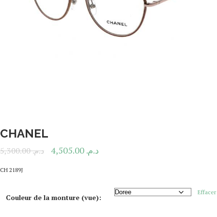
CHANEL
4,505.00
د.م.
5,300.00
د.م.
CH 2189J
Effacer
Couleur de la monture (vue):