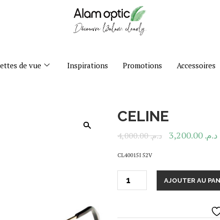
ettes de vue
Inspirations
Promotions
Accessoires
CELINE
3,200.00
د.م.
4,000.00
د.م.
CL40015I 52V
AJOUTER AU PAN