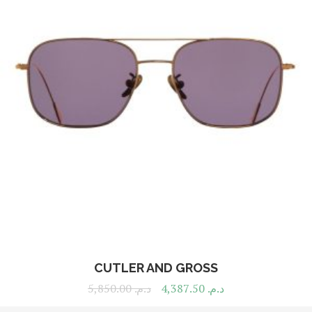
CUTLER AND GROSS
5,850.00
د.م.
4,387.50
د.م.