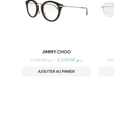
JIMMY CHOO
2,550.00
د.م.
3,400.00
د.م.
AJOUTER AU PANIER