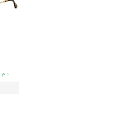
2.50
د.م.