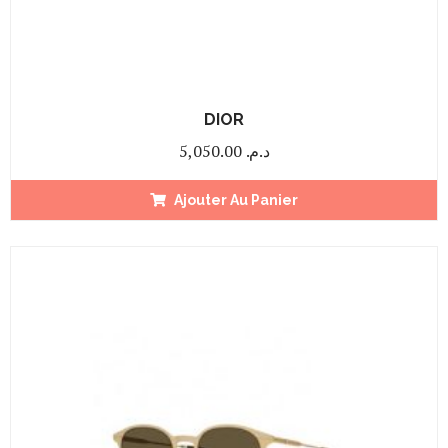
DIOR
5,050.00
د.م.
Ajouter Au Panier