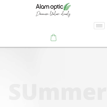
S
U
m
m
e
r