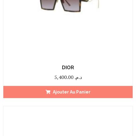
DIOR
5,400.00
د.م.
Ajouter Au Panier