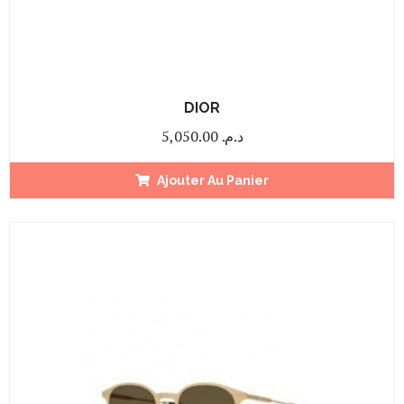
DIOR
5,050.00
د.م.
Ajouter Au Panier