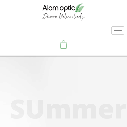
S
U
m
m
e
r