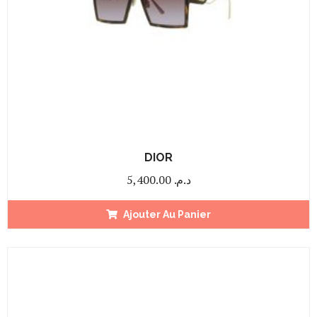
DIOR
5,400.00
د.م.
Ajouter Au Panier