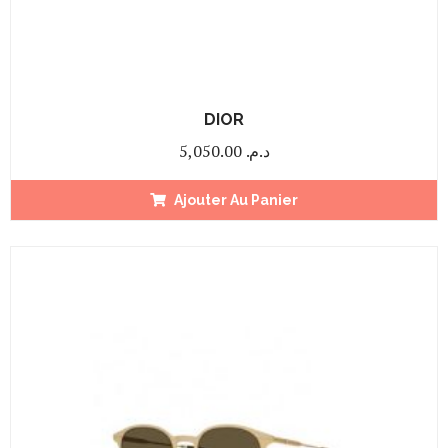
DIOR
5,050.00
د.م.
Ajouter Au Panier