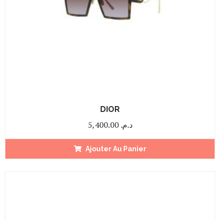
DIOR
5,400.00
د.م.
Ajouter Au Panier