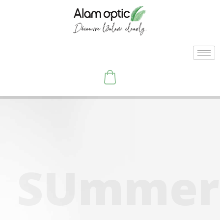
S
U
m
m
e
r